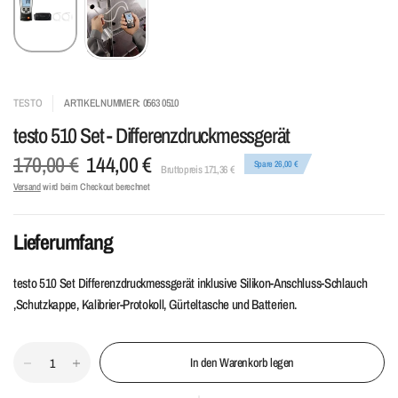
TESTO
ARTIKELNUMMER: 0563 0510
testo 510 Set - Differenzdruckmessgerät
170,00 €
144,00 €
Spare 26,00 €
Bruttopreis 171,36 €
Versand
wird beim Checkout berechnet
Lieferumfang
testo 510 Set Differenzdruckmessgerät inklusive Silikon-Anschluss-Schlauch
,Schutzkappe, Kalibrier-Protokoll, Gürteltasche und Batterien.
In den Warenkorb legen