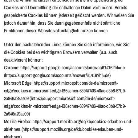
Cookies und Übermittlung der enthaltenen Daten verhindern. Bereits
gespeicherte Cookies können jederzeit gelöscht werden. Wir weisen Sie
jedoch darauf hin, dass Sie dann gegebenenfalls nicht sämtliche
Funktionen dieser Website vollumfänglich nutzen können.
Unter den nachstehenden Links können Sie sich informieren, wie Sie
die Cookies bei den wichtigsten Browsern verwalten (u.a. auch
deaktivieren) können:
Chrome: https://support.google.com/accounts/answer/61416?hl=de
(https://support.google.com/accounts/answer/61416?hl=de)
Microsoft Edge: https://support.microsoft.com/de-de/microsoft-
edge/cookies-in-microsoft-edge-lB6schen-63947406-40ac-c3b8-57b9-
2a946a29ae09 (https://support.microsoft.com/de-de/microsoft-
edge/cookies-in-microsoft-edge-lB6schen-63947406-40ac-c3b8-57b9-
2a946a29ae09)
Mozilla Firefox: https://support.mozilla.org/de/kb/cookies-erlauben-und-
ablehnen (https://support.mozilla.org/de/kb/cookies-erlauben-und-
ablehnen)