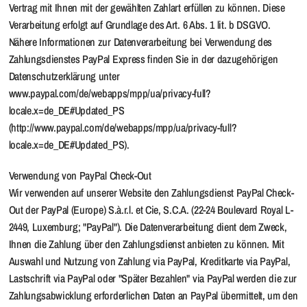
Vertrag mit Ihnen mit der gewählten Zahlart erfüllen zu können. Diese
Verarbeitung erfolgt auf Grundlage des Art. 6 Abs. 1 lit. b DSGVO.
Nähere Informationen zur Datenverarbeitung bei Verwendung des
Zahlungsdienstes PayPal Express finden Sie in der dazugehörigen
Datenschutzerklärung unter
www.paypal.com/de/webapps/mpp/ua/privacy-full?
locale.x=de_DE#Updated_PS
(http://www.paypal.com/de/webapps/mpp/ua/privacy-full?
locale.x=de_DE#Updated_PS).
Verwendung von PayPal Check-Out
Wir verwenden auf unserer Website den Zahlungsdienst PayPal Check-
Out der PayPal (Europe) S.à.r.l. et Cie, S.C.A. (22-24 Boulevard Royal L-
2449, Luxemburg; "PayPal"). Die Datenverarbeitung dient dem Zweck,
Ihnen die Zahlung über den Zahlungsdienst anbieten zu können. Mit
Auswahl und Nutzung von Zahlung via PayPal, Kreditkarte via PayPal,
Lastschrift via PayPal oder "Später Bezahlen" via PayPal werden die zur
Zahlungsabwicklung erforderlichen Daten an PayPal übermittelt, um den