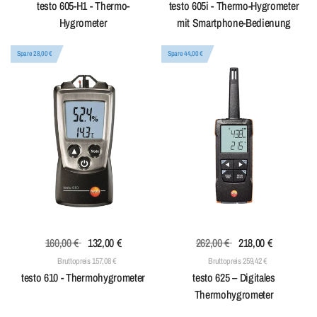
testo 605-H1 - Thermo-
testo 605i - Thermo-Hygrometer
Hygrometer
mit Smartphone-Bedienung
Spare 28,00 €
Spare 44,00 €
160,00 €
132,00 €
262,00 €
218,00 €
Bruttopreis 157,08 €
Bruttopreis 259,42 €
testo 610 - Thermohygrometer
testo 625 – Digitales
Thermohygrometer