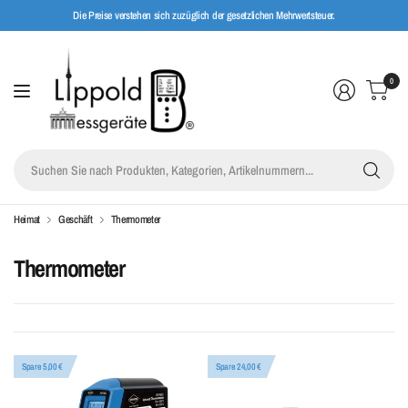
Die Preise verstehen sich zuzüglich der gesetzlichen Mehrwertsteuer.
0
Su
Sie
na
Pro
Heimat
Geschäft
Thermometer
Kat
Art
Thermometer
Spare 5,00 €
Spare 24,00 €