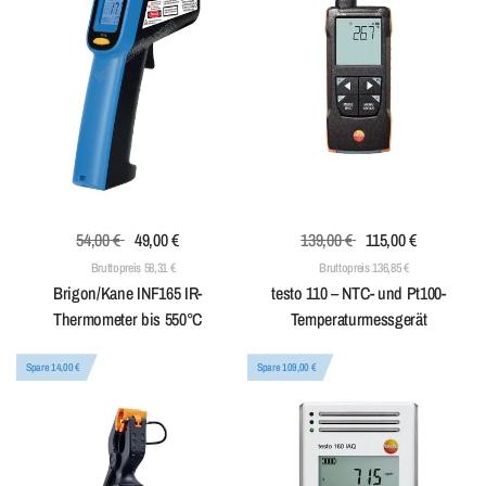
54,00 €
49,00 €
139,00 €
115,00 €
Bruttopreis 58,31 €
Bruttopreis 136,85 €
Brigon/Kane INF165 IR-
testo 110 – NTC- und Pt100-
Thermometer bis 550°C
Temperaturmessgerät
Spare 14,00 €
Spare 109,00 €