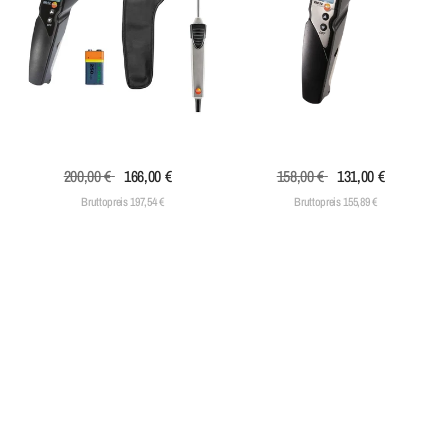
200,00 €
166,00 €
158,00 €
131,00 €
Bruttopreis 197,54 €
Bruttopreis 155,89 €
testo 830-T2 Set - Infrarot-
testo 830-T4 - Infrarot-
Temperaturmessgerät
Thermometer
Spare 68,00 €
Spare 45,00 €