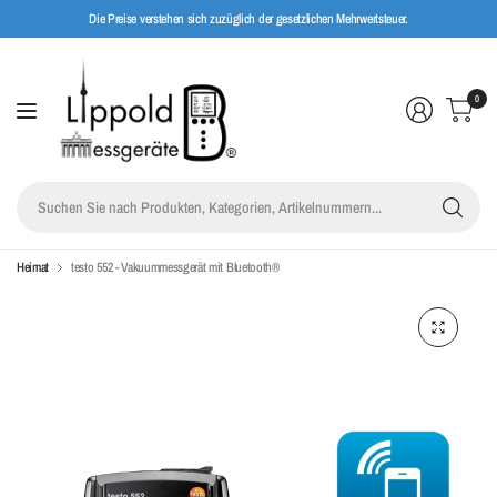
Die Preise verstehen sich zuzüglich der gesetzlichen Mehrwertsteuer.
0
Su
Sie
na
Pro
Heimat
testo 552 - Vakuummessgerät mit Bluetooth®
Kat
Art