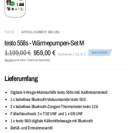
TESTO
ARTIKELNUMMER: 0564 1051
testo 558s - Wärmepumpen-Set M
1.199,00 €
959,00 €
Spare 240,00 €
Bruttopreis 1.141,21 €
Versand
wird beim Checkout berechnet
Lieferumfang
Digitale 4-Wege-Monteurhilfe testo 558s inkl. Kalibrierprotokoll
1 x kabellose Bluetooth-Vakuumsonde testo 552i
2 x kabellose Bluetooth-Zangen-Thermometer testo 115i
Füllschlauchsatz 3 x 7/16`` UNF und 1 x 5/8 UNF
1 x testo 560i digitale Kältemittelwaage mit Bluetooth
Befüll- und Entnahmeventil